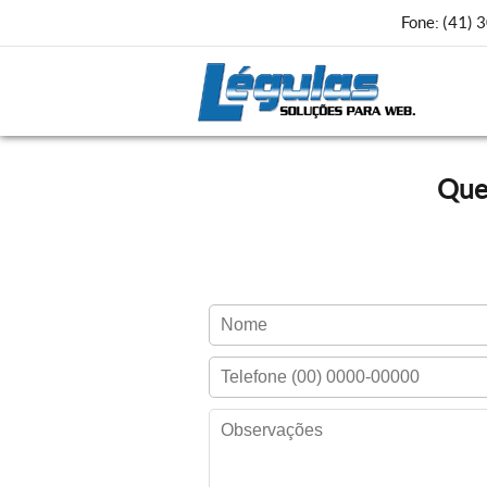
Fone:
(41) 
Que