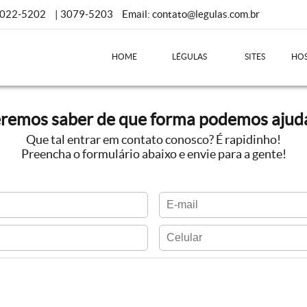
3022-5202
| 3079-5203
Email:
contato@legulas.com.br
HOME
LÉGULAS
SITES
HO
remos saber de que forma podemos ajudá
Que tal entrar em contato conosco? É rapidinho!
Preencha o formulário abaixo e envie para a gente!